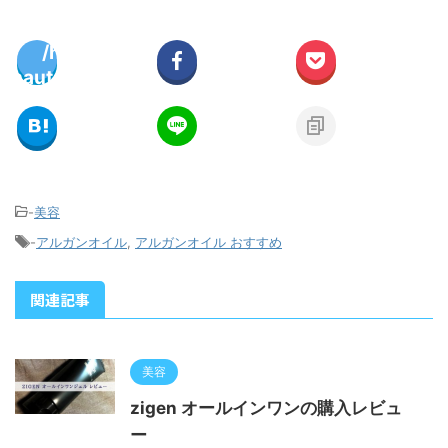
/home/ryo-
on
2897
gonautswi.com/public_html/wp-
line
plugins/sns-count-cache/sns-
count-cache.php
-
美容
-
アルガンオイル
,
アルガンオイル おすすめ
関連記事
美容
zigen オールインワンの購入レビュ
ー