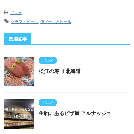
-
グルメ
-
クラフトビール
,
僕ビール君ビール
関連記事
グルメ
松江の寿司 北海道
グルメ
生駒にあるピザ屋 アルナッジョ